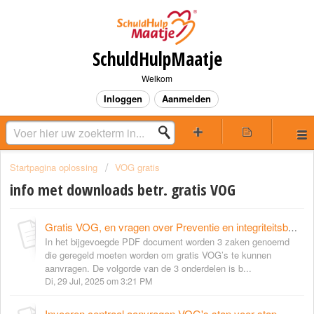
SchuldHulpMaatje
Welkom
Inloggen
Aanmelden
Startpagina oplossing
VOG gratis
info met downloads betr. gratis VOG
Gratis VOG, en vragen over Preventie en integriteitsbeleid en gedragscode
In het bijgevoegde PDF document worden 3 zaken genoemd
die geregeld moeten worden om gratis VOG’s te kunnen
aanvragen. De volgorde van de 3 onderdelen is b...
Di, 29 Jul, 2025 om 3:21 PM
Invoeren centraal aanvragen VOG's stap voor stap